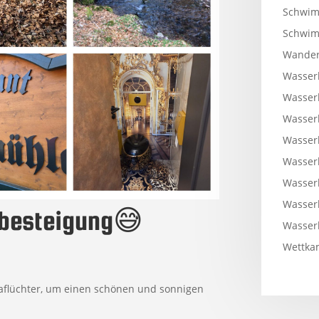
Schwim
Schwi
Wander
Wasser
Wasser
Wasser
Wasser
Wasser
Wasser
Wasser
nbesteigung😅
Wasser
Wettkam
faflüchter, um einen schönen und sonnigen