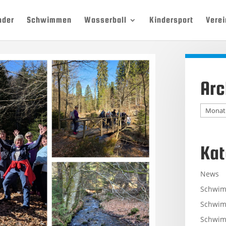
nder
Schwimmen
Wasserball
Kindersport
Verei
Arc
Archiv
Kat
News
Schwi
Schwim
Schwim