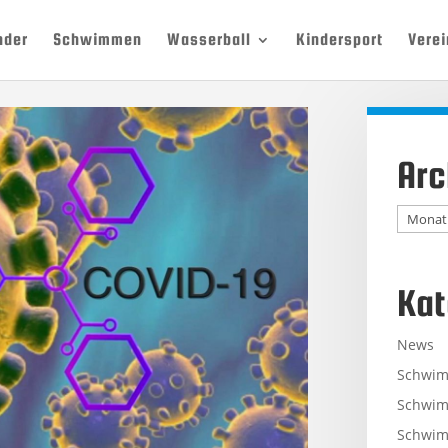
nder
Schwimmen
Wasserball
Kindersport
Verei
Arc
Archiv
Kat
News
Schwi
Schwim
Schwim