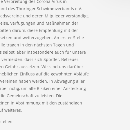
ie Verbreitung des Corona-Virus in
tand des Thüringer Schwimmverbands e.V.
edsvereine und deren Mitglieder verständigt.
inweise, Verfügungen und Maßnahmen der
bitten darum, diese Empfehlung mit der
etzen und weiterzugeben. An erster Stelle
 alle tragen in den nächsten Tagen und
 selbst, aber insbesondere auch für unsere
vermeiden, dass sich Sportler, Betreuer,
gen Gefahr aussetzen. Wir sind uns darüber
eblichen Einfluss auf die gewohnten Abläufe
 Vereinen haben werden. In Abwägung aller
r nötig, um alle Risiken einer Ansteckung
ie Gemeinschaft zu leisten. Die
reinen in Abstimmung mit den zuständigen
f weiteres,
tellen.