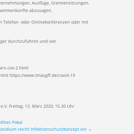
Unternehmungen, Ausflüge, Gremiensitzungen,
usammenkünfte abzusagen.
n Telefon- oder Onlinekonferenzen oder mit
slager durchzuführen und von
ars-cov-2.html
tml https://www.tmasgff.de/covid-19
V. Freitag, 13. März 2020, 15.30 Uhr
thes Pokal
räsidium reicht Infektionsschutzkonzept ein
→