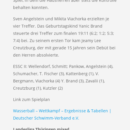
Spiel, in dem die Hausherren aber stets die Kontrolle
behalten konnten.
Sven Angelstein und Mikita Viachorka erzielten je
vier Treffer. Das Geburtstagskind Yanic Brand
steuerte drei Treffer zum finalen 19:11 (6:2; 1:2; 5:3;
7:4) bei. Zu seinem ersten Tor kam Jeamy Lee
Creutzburg, der mit gerade 15 Jahren sein Debüt bei
den Herren absolvierte.
ESSC II: Wellendorf, Schmitt; Pankow, Angelstein (4),
Schumacher, T. Fischer (3), Kattenberg (1), V.
Bergmann, Viachorka (4) Y. Brand (3), Zavalii (1),
Creutzburg (1), Kutzler (2)
Link zum Spielplan
Wasserball – Wettkampf – Ergebnisse & Tabellen |
Deutscher Schwimm-Verband e.V.
Landesliga Thüringen mixed