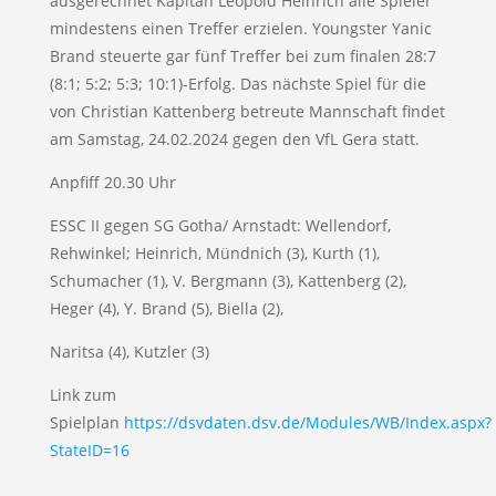
ausgerechnet Kapitän Leopold Heinrich alle Spieler
mindestens einen Treffer erzielen. Youngster Yanic
Brand steuerte gar fünf Treffer bei zum finalen 28:7
(8:1; 5:2; 5:3; 10:1)-Erfolg. Das nächste Spiel für die
von Christian Kattenberg betreute Mannschaft findet
am Samstag, 24.02.2024 gegen den VfL Gera statt.
Anpfiff 20.30 Uhr
ESSC II gegen SG Gotha/ Arnstadt: Wellendorf,
Rehwinkel; Heinrich, Mündnich (3), Kurth (1),
Schumacher (1), V. Bergmann (3), Kattenberg (2),
Heger (4), Y. Brand (5), Biella (2),
Naritsa (4), Kutzler (3)
Link zum
Spielplan
https://dsvdaten.dsv.de/Modules/WB/Index.aspx?
StateID=16