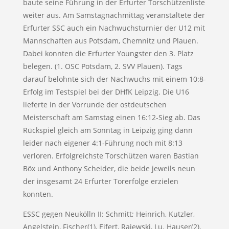
baute seine Führung in der Erfurter Torschützenliste
weiter aus. Am Samstagnachmittag veranstaltete der
Erfurter SSC auch ein Nachwuchsturnier der U12 mit
Mannschaften aus Potsdam, Chemnitz und Plauen.
Dabei konnten die Erfurter Youngster den 3. Platz
belegen. (1. OSC Potsdam, 2. SVV Plauen). Tags
darauf belohnte sich der Nachwuchs mit einem 10:8-
Erfolg im Testspiel bei der DHfK Leipzig. Die U16
lieferte in der Vorrunde der ostdeutschen
Meisterschaft am Samstag einen 16:12-Sieg ab. Das
Rückspiel gleich am Sonntag in Leipzig ging dann
leider nach eigener 4:1-Führung noch mit 8:13
verloren. Erfolgreichste Torschützen waren Bastian
Böx und Anthony Scheider, die beide jeweils neun
der insgesamt 24 Erfurter Torerfolge erzielen
konnten.
ESSC gegen Neukölln II: Schmitt; Heinrich, Kutzler,
Angelstein, Fischer(1), Eifert, Rajewski, Lu. Hauser(2),