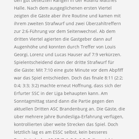
den gut besetzten Rängen in der Roland Matthes
Halle. Nach dem ausgeglichenen ersten Viertel
zeigten die Gäste aber ihre Routine und kamen mit
ihrem zweiten Strafwurf und zwei Überzahltreffern
zur 2:6-Führung vor dem Seitenwechsel. Ab dem
dritten Viertel agierten die Gastgeber dann auf
Augenhöhe und konnten durch Treffer von Louis
Georgi, Lorenz und Lucas Hauser auf 7:9 verkürzen.
Spielentscheidend dann der dritte Strafwurf für
die Gäste: Mit 7:10 eine gute Minute vor dem Abpfiff
war das Spiel entschieden. Doch das finale 8:11 (2:2;
0:4; 3:3; 3:2) machte erneut Hoffnung, dass sich der
Erfurter SSC in der Liga behaupten kann. Am
Sonntagmittag stand dann die Partie gegen den
aktuellen Dritten ASC Brandenburg an. Die Gäste, die
über mehrere Jahre Bundesliga-Erfahrung verfügen,
kontrollierten über weite Strecken das Spiel. Doch
letztlich lag es am ESSC selbst, kein besseres