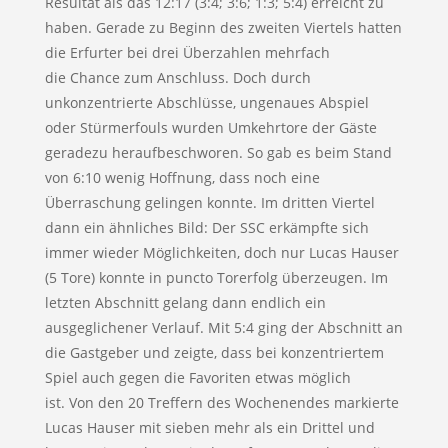
Resultat als das 12:17 (3:4; 3:6; 1:3; 5:4) erreicht zu
haben. Gerade zu Beginn des zweiten Viertels hatten
die Erfurter bei drei Überzahlen mehrfach
die Chance zum Anschluss. Doch durch
unkonzentrierte Abschlüsse, ungenaues Abspiel
oder Stürmerfouls wurden Umkehrtore der Gäste
geradezu heraufbeschworen. So gab es beim Stand
von 6:10 wenig Hoffnung, dass noch eine
Überraschung gelingen konnte. Im dritten Viertel
dann ein ähnliches Bild: Der SSC erkämpfte sich
immer wieder Möglichkeiten, doch nur Lucas Hauser
(5 Tore) konnte in puncto Torerfolg überzeugen. Im
letzten Abschnitt gelang dann endlich ein
ausgeglichener Verlauf. Mit 5:4 ging der Abschnitt an
die Gastgeber und zeigte, dass bei konzentriertem
Spiel auch gegen die Favoriten etwas möglich
ist. Von den 20 Treffern des Wochenendes markierte
Lucas Hauser mit sieben mehr als ein Drittel und