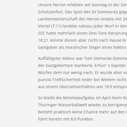
Unsere Herren erlebten am Sonntag in der S
Schützenfest. Das Spiel des SV Sömmerda gege
Landesmeisterschaft der Herren endete mit 24:24
Viertel (7:11) landete nahezu jeder Wurf in de
SSC hatte mehrfach einen Drei-Tore-Vorsprung
18:21, konnte diesen aber nicht nach Hause bri
Gastgeber als moralischer Sieger eines hekti
Auffälligster Akteur war Tom Steinecke (Sömmer
der Gastgebertore markierte. Erfurt´s Kapitä
Würfen dem nur wenig nach. Er wurde aber vo
puncto Treffsicherheit leider bei Weitem nicht
aus einem Überzahlverhältnis von 18:9 entspre
So bleibt die Minimalaufgabe, im April beim Rü
Thüringer Wasserballwelt wieder zu korrigiere
besteht praktisch keine Chance mehr auf den M
führt bereits mit 8:0 Punkten.