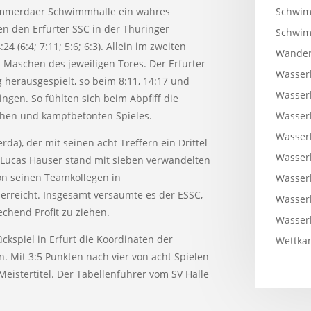
Schwim
ömmerdaer Schwimmhalle ein wahres
n den Erfurter SSC in der Thüringer
Schwi
 (6:4; 7:11; 5:6; 6:3). Allein im zweiten
Wander
n Maschen des jeweiligen Tores. Der Erfurter
Wasser
 herausgespielt, so beim 8:11, 14:17 und
Wasser
ngen. So fühlten sich beim Abpfiff die
Wasser
schen und kampfbetonten Spieles.
Wasser
da), der mit seinen acht Treffern ein Drittel
Wasser
n Lucas Hauser stand mit sieben verwandelten
n seinen Teamkollegen in
Wasser
 erreicht. Insgesamt versäumte es der ESSC,
Wasser
chend Profit zu ziehen.
Wasser
ckspiel in Erfurt die Koordinaten der
Wettkam
n. Mit 3:5 Punkten nach vier von acht Spielen
eistertitel. Der Tabellenführer vom SV Halle