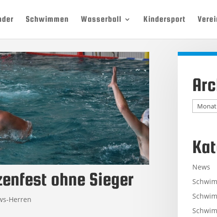
nder
Schwimmen
Wasserball
Kindersport
Verei
Arc
Archiv
Kat
News
zenfest ohne Sieger
Schwi
Schwim
ws-Herren
Schwim