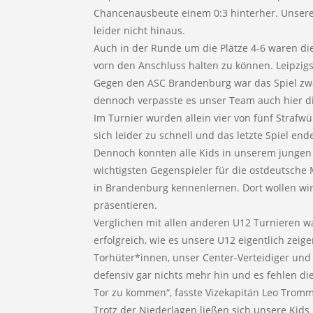
Chancenausbeute einem 0:3 hinterher. Unsere
leider nicht hinaus.
Auch in der Runde um die Plätze 4-6 waren die
vorn den Anschluss halten zu können. Leipzigs 
Gegen den ASC Brandenburg war das Spiel zwa
dennoch verpasste es unser Team auch hier 
Im Turnier wurden allein vier von fünf Strafw
sich leider zu schnell und das letzte Spiel end
Dennoch konnten alle Kids in unserem jungen
wichtigsten Gegenspieler für die ostdeutsche 
in Brandenburg kennenlernen. Dort wollen wir 
präsentieren.
Verglichen mit allen anderen U12 Turnieren war
erfolgreich, wie es unsere U12 eigentlich zei
Torhüter*innen, unser Center-Verteidiger und 
defensiv gar nichts mehr hin und es fehlen di
Tor zu kommen“, fasste Vizekapitän Leo Tromm
Trotz der Niederlagen ließen sich unsere Kids