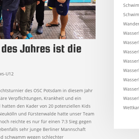
Schwim
Schwi
Wander
Wasser
Wasser
 des Jahres ist die
Wasser
Wasser
Wasser
ws-U12
Wasser
Wasser
achtsturnier des OSC Potsdam in diesem Jahr
iäre Verpflichtungen, Krankheit und ein
Wasser
 hatten den Kader von 20 potenziellen Kids
Wettkam
 Neukölln und Fürstenwalde hatte unser Team
och reichte es nur für einen 7:3 Sieg gegen
benfalls sehr junge Berliner Mannschaft
und schwamm wegen schlechter