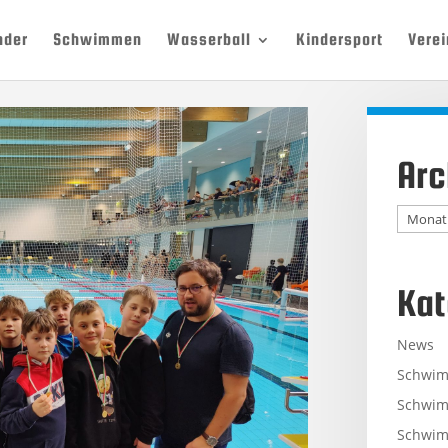
nder
Schwimmen
Wasserball
Kindersport
Verei
Arc
Archiv
Kat
News
Schwi
Schwim
Schwim