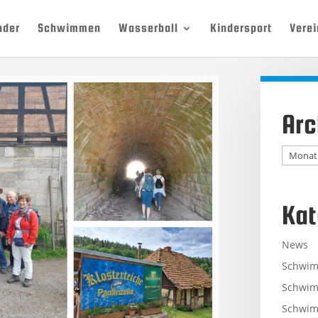
nder
Schwimmen
Wasserball
Kindersport
Verei
Arc
Archiv
Kat
News
Schwi
Schwim
Schwim