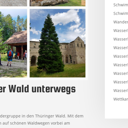
Schwim
Schwi
Wander
Wasser
Wasser
Wasser
Wasser
Wasser
Wasser
Wasser
er Wald unterwegs
Wasser
Wettkam
dergruppe in den Thüringer Wald. Mit dem
en auf schönen Waldwegen vorbei am