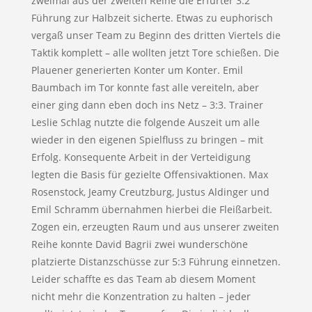
zweimal aus der zweiten Reihe die Erfurter 3:2
Führung zur Halbzeit sicherte. Etwas zu euphorisch
vergaß unser Team zu Beginn des dritten Viertels die
Taktik komplett – alle wollten jetzt Tore schießen. Die
Plauener generierten Konter um Konter. Emil
Baumbach im Tor konnte fast alle vereiteln, aber
einer ging dann eben doch ins Netz – 3:3. Trainer
Leslie Schlag nutzte die folgende Auszeit um alle
wieder in den eigenen Spielfluss zu bringen – mit
Erfolg. Konsequente Arbeit in der Verteidigung
legten die Basis für gezielte Offensivaktionen. Max
Rosenstock, Jeamy Creutzburg, Justus Aldinger und
Emil Schramm übernahmen hierbei die Fleißarbeit.
Zogen ein, erzeugten Raum und aus unserer zweiten
Reihe konnte David Bagrii zwei wunderschöne
platzierte Distanzschüsse zur 5:3 Führung einnetzen.
Leider schaffte es das Team ab diesem Moment
nicht mehr die Konzentration zu halten – jeder