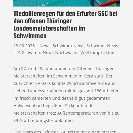
Medaillenregen für den Erfurter SSC bei
den offenen Thüringer
Landesmeisterschaften im
Schwimmen
28.06.2026
|
News
,
Schwimm-News
,
Schwimm-News-
LLZ
,
Schwimm-News-Nachwuchs
,
Wettkampf aktuell
Am 27. und 28. Juni fanden die Offenen Thüringer
Meisterschaften im Schwimmen in Gera statt. Der
Ausrichter SV Gera konnte 29 Schwimmvereine aus
sieben Landesverbänden mit insgesamt 186 Athleten
im frisch sanierten und deshalb gut gedämmten
Hofwiesenbad begrüßen. So konnten die
Meisterschaften trotz Außentemperaturen von bis zu
39 Grad reibungslos ablaufen.
Das Team des Erfurter SSC reiste mit einem starken