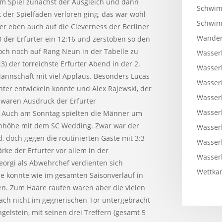
erem Spiel zunächst der Ausgleich und dann
Schwim
 der Spielfaden verloren ging, das war wohl
Schwi
er eben auch auf die Cleverness der Berliner
Wander
der Erfurter ein 12:16 und zerstoben so den
och noch auf Rang Neun in der Tabelle zu
Wasser
2:3) der torreichste Erfurter Abend in der 2.
Wasser
Mannschaft mit viel Applaus. Besonders Lucas
Wasser
nter entwickeln konnte und Alex Rajewski, der
Wasser
waren Ausdruck der Erfurter
Wasser
. Auch am Sonntag spielten die Männer um
enhöhe mit dem SC Wedding. Zwar war der
Wasser
d, doch gegen die routinierten Gäste mit 3:3
Wasser
rke der Erfurter vor allem in der
Wasser
eorgi als Abwehrchef verdienten sich
Wettkam
e konnte wie im gesamten Saisonverlauf in
n. Zum Haare raufen waren aber die vielen
nfach nicht im gegnerischen Tor untergebracht
gelstein, mit seinen drei Treffern (gesamt 5