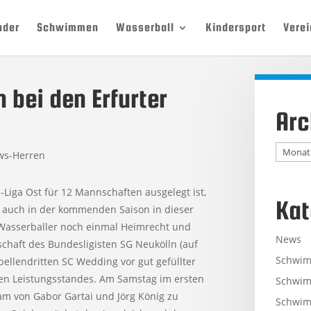
nder
Schwimmen
Wasserball
Kindersport
Verei
 bei den Erfurter
Arc
Archiv
ws-Herren
Liga Ost für 12 Mannschaften ausgelegt ist,
Kat
C auch in der kommenden Saison in dieser
Wasserballer noch einmal Heimrecht und
News
chaft des Bundesligisten SG Neukölln (auf
Schwi
bellendritten SC Wedding vor gut gefüllter
gen Leistungsstandes. Am Samstag im ersten
Schwim
eam von Gabor Gartai und Jörg König zu
Schwim