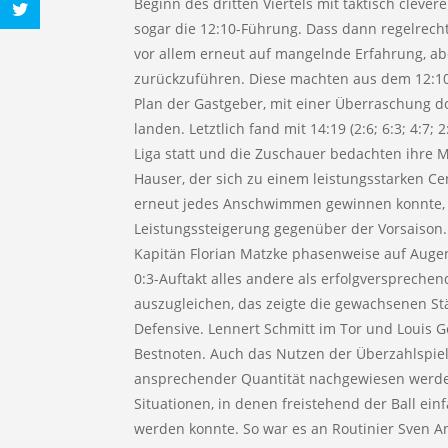
Beginn des dritten Viertels mit taktisch clev
sogar die 12:10-Führung. Dass dann regelrecht
vor allem erneut auf mangelnde Erfahrung, ab
zurückzuführen. Diese machten aus dem 12:10 
Plan der Gastgeber, mit einer Überraschung d
landen. Letztlich fand mit 14:19 (2:6; 6:3; 4:7; 
Liga statt und die Zuschauer bedachten ihre 
Hauser, der sich zu einem leistungsstarken Ce
erneut jedes Anschwimmen gewinnen konnte, 
Leistungssteigerung gegenüber der Vorsaison
Kapitän Florian Matzke phasenweise auf Aug
0:3-Auftakt alles andere als erfolgversprechen
auszugleichen, das zeigte die gewachsenen Stä
Defensive. Lennert Schmitt im Tor und Louis G
Bestnoten. Auch das Nutzen der Überzahlspiel
ansprechender Quantität nachgewiesen werde
Situationen, in denen freistehend der Ball ei
werden konnte. So war es an Routinier Sven An