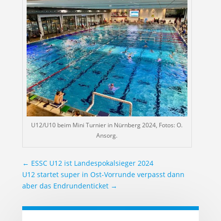
U12/U10 beim Mini Turnier in Nürnberg 2024, Fotos: O.
Ansorg.
←
ESSC U12 ist Landespokalsieger 2024
U12 startet super in Ost-Vorrunde verpasst dann
aber das Endrundenticket
→