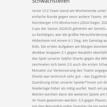
Schwachstellen
Unser U12 Team stand am Wochenende unter de
einfache Runde gegen neun andere Teams. Als
Nürnberger U10 Miniturniers (2024 Sieger, 202
Cups der Saison 2024/25 gehörten wir bereits 
zu bestätigen, war die größte Herausforderung
Hildesheim mit einem 6:1 Sieg. Am Samstag w
Kids. Die ersten Aufgaben am Morgen konnte
denkbar knappen 2:1 gegen Neukölln ebenfalls
das Spiel unserer Goblin Sharks gegen die Whi
zeichneten sich beim 2:5 auch die ersten Sch
Monaten zur Verbesserung des Teams angega
Sharks war technisch sehr gut – das Zugpferd 
Zuordnung einer unserer Spieler*innen um d
Niederlage höher als nötig ausfiel. Nach ein
Worten konnten dann die weiteren Spiele am S
im Team gewonnen werden: 5:3 gegen Plauen,
mit den Wasserfreunden Spandau 04 ein weiter