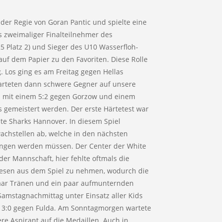
r Regie von Goran Pantic und spielte eine
 zweimaliger Finalteilnehmer des
5 Platz 2) und Sieger des U10 Wasserfloh-
auf dem Papier zu den Favoriten. Diese Rolle
. Los ging es am Freitag gegen Hellas
arteten dann schwere Gegner auf unsere
n mit einem 5:2 gegen Gorzow und einem
 gemeistert werden. Der erste Härtetest war
te Sharks Hannover. In diesem Spiel
wachstellen ab, welche in den nächsten
ngen werden müssen. Der Center der White
der Mannschaft, hier fehlte oftmals die
iesen aus dem Spiel zu nehmen, wodurch die
 paar Tränen und ein paar aufmunternden
amstagnachmittag unter Einsatz aller Kids
 3:0 gegen Fulda. Am Sonntagmorgen wartete
e Aspirant auf die Medaillen. Auch in