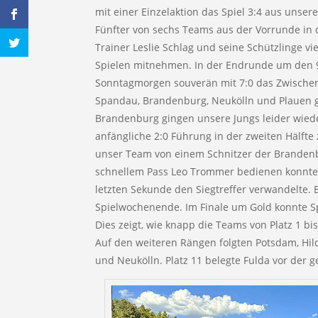
mit einer Einzelaktion das Spiel 3:4 aus unse
Fünfter von sechs Teams aus der Vorrunde in d
Trainer Leslie Schlag und seine Schützlinge vi
Spielen mitnehmen. In der Endrunde um den 9
Sonntagmorgen souverän mit 7:0 das Zwische
Spandau, Brandenburg, Neukölln und Plauen g
Brandenburg gingen unsere Jungs leider wieder
anfängliche 2:0 Führung in der zweiten Hälfte 
unser Team von einem Schnitzer der Branden
schnellem Pass Leo Trommer bedienen konnte, 
letzten Sekunde den Siegtreffer verwandelte. 
Spielwochenende. Im Finale um Gold konnte 
Dies zeigt, wie knapp die Teams von Platz 1 bi
Auf den weiteren Rängen folgten Potsdam, Hil
und Neukölln. Platz 11 belegte Fulda vor de