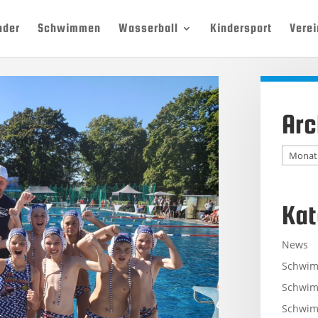
nder
Schwimmen
Wasserball
Kindersport
Verei
Arc
Archiv
Kat
News
Schwi
Schwim
Schwim