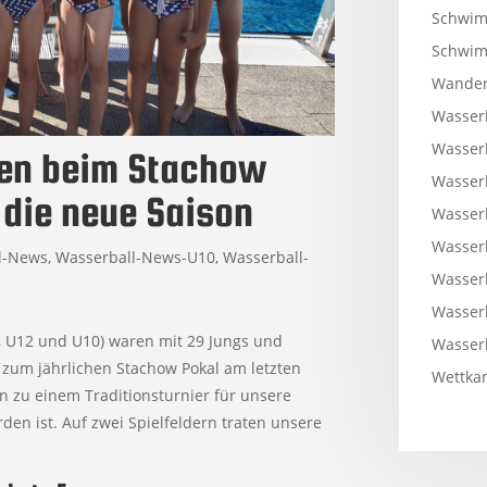
Schwim
Schwi
Wander
Wasser
Wasser
rten beim Stachow
Wasser
n die neue Saison
Wasser
Wasser
l-News
,
Wasserball-News-U10
,
Wasserball-
Wasser
Wasser
, U12 und U10) waren mit 29 Jungs und
Wasser
zum jährlichen Stachow Pokal am letzten
Wettkam
 zu einem Traditionsturnier für unsere
n ist. Auf zwei Spielfeldern traten unsere