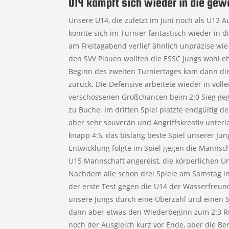
U14 kämpft sich wieder in die ge
Unsere U14, die zuletzt im Juni noch als U13 A
konnte sich im Turnier fantastisch wieder in 
am Freitagabend verlief ähnlich unpräzise wi
den SVV Plauen wollten die ESSC Jungs wohl eh
Beginn des zweiten Turniertages kam dann die 
zurück. Die Defensive arbeitete wieder in vo
verschossenen Großchancen beim 2:0 Sieg geg
zu Buche. Im dritten Spiel platzte endgültig 
aber sehr souverän und Angriffskreativ unte
knapp 4:5, das bislang beste Spiel unserer Jun
Entwicklung folgte im Spiel gegen die Mannsch
U15 Mannschaft angereist, die körperlichen U
Nachdem alle schon drei Spiele am Samstag i
der erste Test gegen die U14 der Wasserfreu
unsere Jungs durch eine Überzahl und einen St
dann aber etwas den Wiederbeginn zum 2:3 Rü
noch der Ausgleich kurz vor Ende, aber die Be