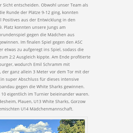
rer Sicht entscheiden. Obwohl unser Team als
ie Runde der Plätze 9-12 ging, konnten
el Positives aus der Entwicklung in den
. Platz konnten unsere Jungs am
nrundenspiel gegen die Mädchen aus
ewinnen. Im finalen Spiel gegen den ASC
 etwas zu aufgeregt ins Spiel, sodass die
zum 2:2 Ausgleich kippte. Am Ende profitierte
burger, wodurch Emil Schramm mit
der ganz allein 3 Meter vor dem Tor mit der
Ein super Abschluss für dieses intensive
Spandau gegen die White Sharks gewinnen.
s 10 eigentlich im Turnier beieinander waren.
desheim, Plauen, U13 White Sharks, Gorzow
r gemischten U14 Mädchenmannschaft.