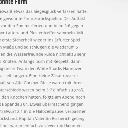
wohnte Form
uswahl etwas das Siegesglück verlassen hatte,
die gewohnte Form zurückspielen. Der Auftakt
e vor den Sommerferien und beim 1:6 gegen
er Latten- und Pfostentreffer sammeln. Mit
erste Sicherheit wieder ins Erfurter Spiel
llen Maße und so schlugen die wiederum 5
en die Wasserfreunde Fulda nicht allzu sehr
der Knoten. Anfangs noch mit Respekt, dann
rlag unser Team den White Sharks Hannover
gs seit langem. Eine kleine Zäsur unserer
aft von Alfa Gorzow. Diese waren mit ihrer
nterschiede waren beim 3:7 einfach zu groß.
n den Knochen hatten, folgte am Abend noch
nde Spandau 04. Etwas überraschend gingen
rafwurf 2:1 in die Halbzeitpause, verpassten
ckstand. Kapitän Valentin Escherich gelang
rliner waren einfach zu clever und konnten