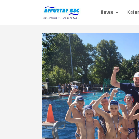
News
Kale