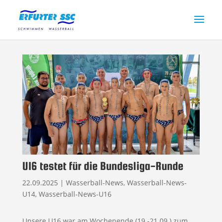
U16 testet für die Bundesliga-Runde
22.09.2025
|
Wasserball-News
,
Wasserball-News-
U14
,
Wasserball-News-U16
Unsere U16 war am Wochenende (19.-21.09.) zum