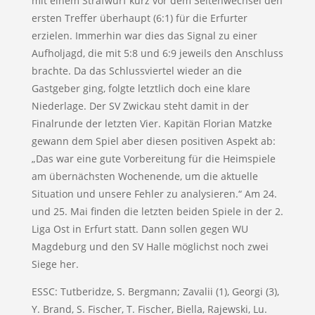
mit einem Strafwurf kurz vor dem Seitenwechsel den
ersten Treffer überhaupt (6:1) für die Erfurter
erzielen. Immerhin war dies das Signal zu einer
Aufholjagd, die mit 5:8 und 6:9 jeweils den Anschluss
brachte. Da das Schlussviertel wieder an die
Gastgeber ging, folgte letztlich doch eine klare
Niederlage. Der SV Zwickau steht damit in der
Finalrunde der letzten Vier. Kapitän Florian Matzke
gewann dem Spiel aber diesen positiven Aspekt ab:
„Das war eine gute Vorbereitung für die Heimspiele
am übernächsten Wochenende, um die aktuelle
Situation und unsere Fehler zu analysieren.“ Am 24.
und 25. Mai finden die letzten beiden Spiele in der 2.
Liga Ost in Erfurt statt. Dann sollen gegen WU
Magdeburg und den SV Halle möglichst noch zwei
Siege her.
ESSC: Tutberidze, S. Bergmann; Zavalii (1), Georgi (3),
Y. Brand, S. Fischer, T. Fischer, Biella, Rajewski, Lu.