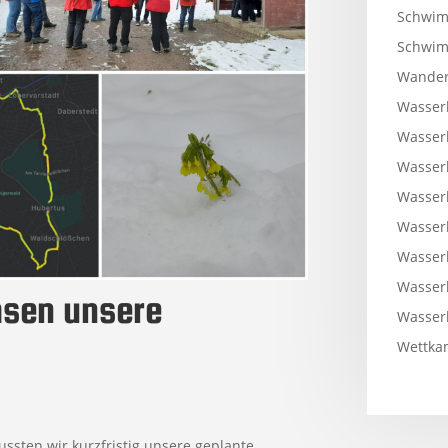
Schwim
Schwi
Wander
Wasser
Wasser
Wasser
Wasser
Wasser
Wasser
Wasser
msen unsere
Wasser
Wettkam
ten wir kurzfristig unsere geplante