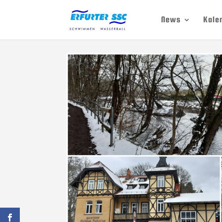
News
Kale