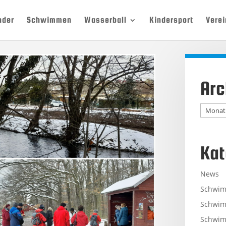
nder
Schwimmen
Wasserball
Kindersport
Verei
Arc
Archiv
Kat
News
Schwi
Schwim
Schwim