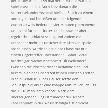
per Strafwurf das 17:9 markieren konnte, war das
Spiel entschieden. Doch kurz danach die
Schrecksekunde: Yevhenii Biella ließ sich zu einem
unnötigen Foul hinreißen und der folgende
Wasserverweis bedeutete vier Minuten permanente
Unterzahl für die Erfurter. Da die Abwehr aber eine
regelrechte Schlacht schlug und zudem die
Dresdener mehr als unsicher ihre Überzahlspiele
abschlossen, wurde selbst diese Phase mit nur
einem Gegentreffer überstanden. Gabor Gartai
brachte gar Nachwuchstorwart Till Wellendorf
zwischen die Pfosten; dieser bedankte sich und
bekam in seiner Einsatzzeit keinen einzigen Treffer
in sein Gehäuse. Lucas Hauser setzte den
Schlusspunkt, als er eine knappe Minute vor Schluss
das 18:10 markieren konnte. Nach dem
überzeugenden Sieg ist zunächst der sechste
Tabellenplatz in der Wasserballliga Ost erreicht