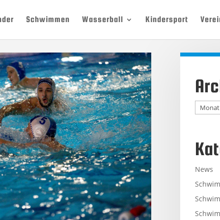
nder
Schwimmen
Wasserball
Kindersport
Verei
Arc
Archiv
Kat
News
Schwi
Schwim
Schwim