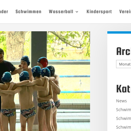
nder
Schwimmen
Wasserball
Kindersport
Verei
Arc
Archiv
Kat
News
Schwi
Schwim
Schwim