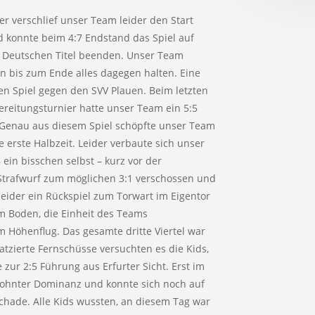
er verschlief unser Team leider den Start
d konnte beim 4:7 Endstand das Spiel auf
 Deutschen Titel beenden. Unser Team
n bis zum Ende alles dagegen halten. Eine
n Spiel gegen den SVV Plauen. Beim letzten
ereitungsturnier hatte unser Team ein 5:5
 Genau aus diesem Spiel schöpfte unser Team
 erste Halbzeit. Leider verbaute sich unser
ein bisschen selbst – kurz vor der
 Strafwurf zum möglichen 3:1 verschossen und
eider ein Rückspiel zum Torwart im Eigentor
am Boden, die Einheit des Teams
 Höhenflug. Das gesamte dritte Viertel war
tzierte Fernschüsse versuchten es die Kids,
zur 2:5 Führung aus Erfurter Sicht. Erst im
wohnter Dominanz und konnte sich noch auf
chade. Alle Kids wussten, an diesem Tag war