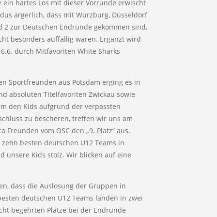
e ein hartes Los mit dieser Vorrunde erwischt
dus ärgerlich, dass mit Würzburg, Düsseldorf
d 2 zur Deutschen Endrunde gekommen sind,
icht besonders auffällig waren. Ergänzt wird
6.6. durch Mitfavoriten White Sharks
eren Sportfreunden aus Potsdam erging es in
d absoluten Titelfavoriten Zwickau sowie
m den Kids aufgrund der verpassten
hluss zu bescheren, treffen wir uns am
ca Freunden vom OSC den „9. Platz“ aus.
en zehn besten deutschen U12 Teams in
 unsere Kids stolz. Wir blicken auf eine
en, dass die Auslosung der Gruppen in
 besten deutschen U12 Teams landen in zwei
ht begehrten Plätze bei der Endrunde